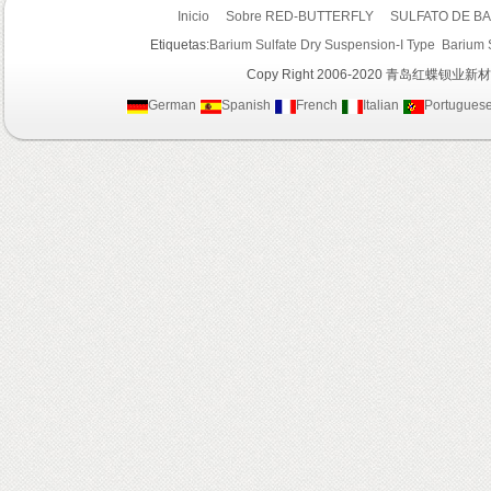
Inicio
Sobre RED-BUTTERFLY
SULFATO DE BA
Etiquetas:
Barium Sulfate Dry Suspension-I Type
Barium 
Copy Right 2006-2020 青岛红蝶钡业新材
German
Spanish
French
Italian
Portugues