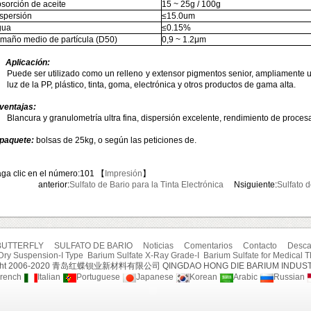
sorción de aceite
15
~
25g / 100g
spersión
≤15.0um
gua
≤0.15%
maño medio de partícula (D50)
0,9
~
1.2μm
Aplicación:
Puede ser utilizado como un relleno y extensor pigmentos senior, ampliamente ut
luz de la PP, plástico, tinta, goma, electrónica y otros productos de gama alta.
 ventajas:
Blancura y granulometría ultra fina, dispersión excelente, rendimiento de proces
 paquete:
bolsas de 25kg, o según las peticiones de.
ga clic en el número:
101 【
Impresión
】
anterior:
Sulfato de Bario para la Tinta Electrónica
Nsiguiente:
Sulfato d
BUTTERFLY
SULFATO DE BARIO
Noticias
Comentarios
Contacto
Desca
Dry Suspension-I Type
Barium Sulfate X-Ray Grade-I
Barium Sulfate for Medical 
ight 2006-2020 青岛红蝶钡业新材料有限公司 QINGDAO HONG DIE BARIUM INDUST
rench
Italian
Portuguese
Japanese
Korean
Arabic
Russian