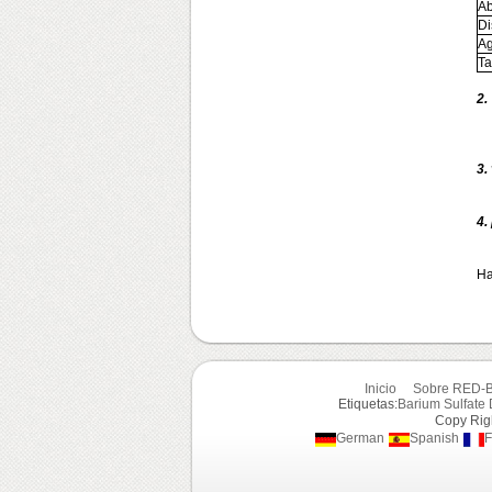
Ab
Di
A
Ta
2.
3.
4.
Ha
Inicio
Sobre RED-
Etiquetas:
Barium Sulfate 
Copy R
German
Spanish
F