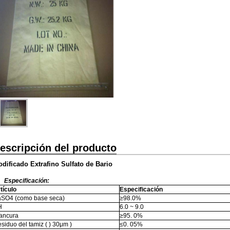
escripción del producto
dificado Extrafino Sulfato de Bario
Especificación
:
tículo
Especificación
SO4 (como base seca)
≥98.0%
H
6.0
~
9.0
ancura
≥95. 0%
siduo del tamiz
(
) 30μm
)
≤0. 05%