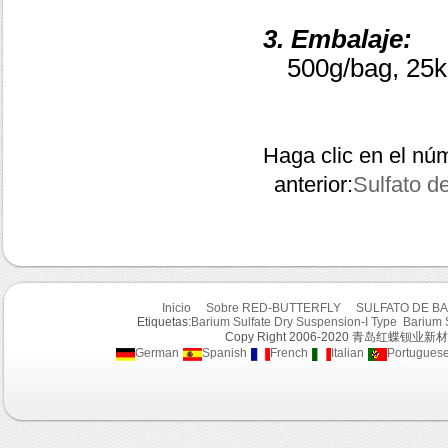
3.
Embalaje:
500g/bag, 25k
Haga clic en el nú
anterior:
Sulfato d
Inicio
Sobre RED-BUTTERFLY
SULFATO DE BA
Etiquetas:
Barium Sulfate Dry Suspension-I Type
Barium 
Copy Right 2006-2020 青岛红蝶钡业新材
German
Spanish
French
Italian
Portugues