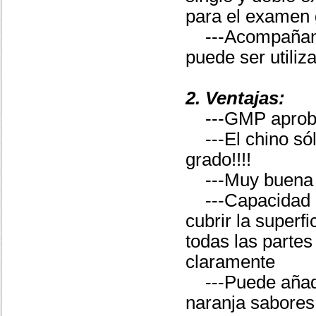
para el examen g
---Acompañan
puede ser utiliz
2.
Ventajas:
---GMP aprob
---El chino s
grado!!!!
---Muy buena 
---Capacidad a
cubrir la super
todas las partes
claramente
---Puede añad
naranja sabores